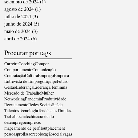
setembro de 2024
(1)
1 post
agosto de 2024
(1)
1 post
julho de 2024
(3)
3 posts
junho de 2024
(5)
5 posts
maio de 2024
(3)
3 posts
abril de 2024
(6)
6 posts
Procurar por tags
Carreira
Coaching
Compor
Comportamento
Comunicação
Contratação
Cultura
Emprego
Empresa
Entrevista de Emprego
Equipe
Futuro
Gestão
Liderança
Liderança feminina
Mercado de Trabalho
Mulher
Networking
Pandemia
Produtividade
Recrutamento
Redes Sociais
Saúde
Talentos
Tecnologia
Tendências
Timidez
Trabalho
chefe
china
currículo
desemprego
empresas
mapeamento de perfil
outplacement
pessoas
profissão
recolocação
social
vagas