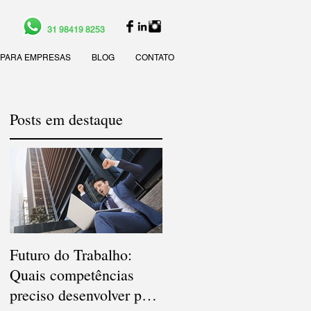
31 98419 8253
PARA EMPRESAS
BLOG
CONTATO
Posts em destaque
os
Futuro do Trabalho:
Veja quais são os cargo
Quais competências
e as carreiras que deve
preciso desenvolver para
bombar em 2021