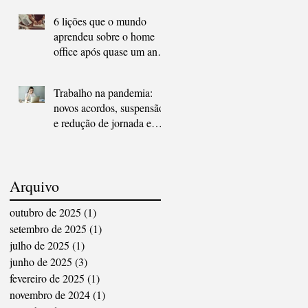
6 lições que o mundo
aprendeu sobre o home
office após quase um ano
de pandemia
Trabalho na pandemia:
novos acordos, suspensão
e redução de jornada e
salários
Arquivo
outubro de 2025
(1)
1 post
setembro de 2025
(1)
1 post
julho de 2025
(1)
1 post
junho de 2025
(3)
3 posts
fevereiro de 2025
(1)
1 post
novembro de 2024
(1)
1 post