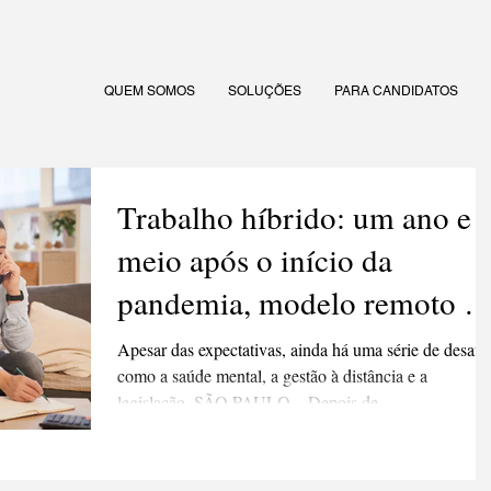
QUEM SOMOS
SOLUÇÕES
PARA CANDIDATOS
Trabalho híbrido: um ano e
meio após o início da
pandemia, modelo remoto é
desejo de 71% das pessoas
Apesar das expectativas, ainda há uma série de desafi
como a saúde mental, a gestão à distância e a
legislação. SÃO PAULO – Depois de...