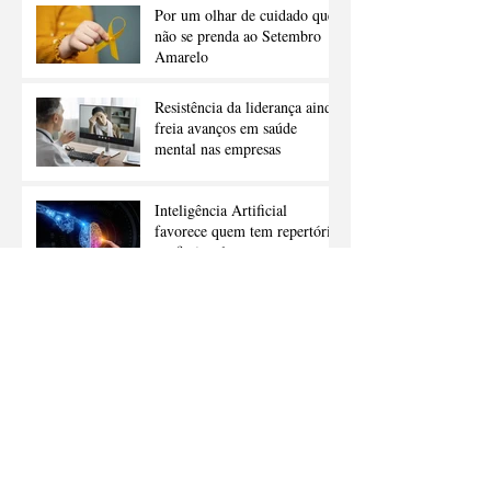
Por um olhar de cuidado que
não se prenda ao Setembro
Amarelo
Resistência da liderança ainda
freia avanços em saúde
mental nas empresas
Inteligência Artificial
favorece quem tem repertório
profissional
Pensamento crítico: desafie o
comum e inove
Dia dos Namorados: Como
Lidar com Romances no
Trabalho sem Comprometer a
Carreira