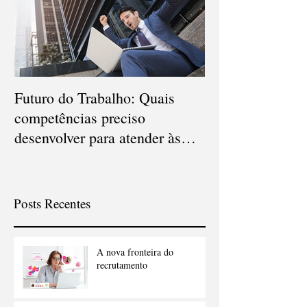
Futuro do Trabalho: Quais
Veja quais são o
competências preciso
carreiras que d
desenvolver para atender às
em 2021
novas demandas?
Posts Recentes
A nova fronteira do
recrutamento