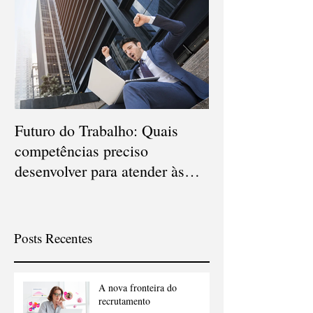
Futuro do Trabalho: Quais
Veja quais são o
competências preciso
carreiras que d
desenvolver para atender às
em 2021
novas demandas?
Posts Recentes
A nova fronteira do
recrutamento