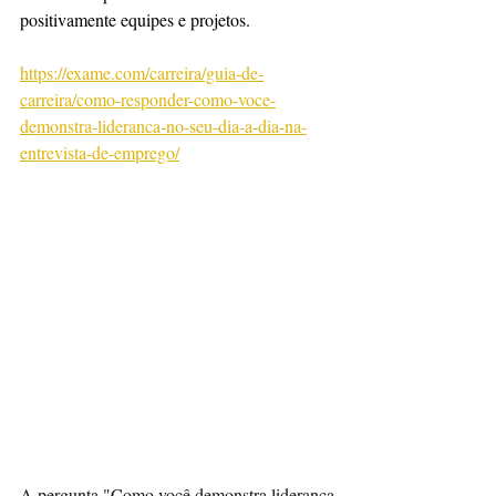
positivamente equipes e projetos.
https://exame.com/carreira/guia-de-
carreira/como-responder-como-voce-
demonstra-lideranca-no-seu-dia-a-dia-na-
entrevista-de-emprego/
A pergunta "Como você demonstra liderança 