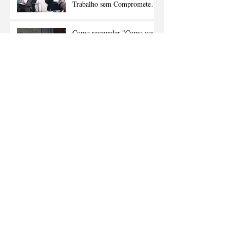
Trabalho sem Comprometer a
Carreira
Como responder "Como você
demonstra liderança no seu
dia a dia?" na entrevista de
emprego
Como conectar talentos ao
futuro sustentável
Inteligência artificial como
catalisador da criatividade
humana
PARCERIA MBRH -
CUPOM DE DESCONTO
PARA O 2º Congresso