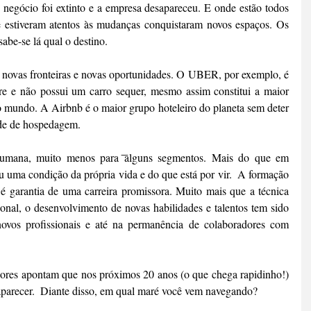
 negócio foi extinto e a empresa desapareceu. E onde estão todos 
 estiveram atentos às mudanças conquistaram novos espaços. Os 
abe-se lá qual o destino.
novas fronteiras e novas oportunidades. O UBER, por exemplo, é 
e e não possui um carro sequer, mesmo assim constitui a maior 
o mundo. A Airbnb é o maior grupo hoteleiro do planeta sem deter 
ade de hospedagem.
ana, muito menos para ͞alguns segmentos. Mais do que em 
u uma condição da própria vida e do que está por vir.  A formação 
 garantia de uma carreira promissora. Muito mais que a técnica 
nal, o desenvolvimento de novas habilidades e talentos tem sido 
novos profissionais e até na permanência de colaboradores com 
adores apontam que nos próximos 20 anos (o que chega rapidinho!) 
parecer.  Diante disso, em qual maré você vem navegando?