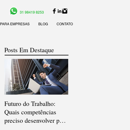
31 98419 8253
PARA EMPRESAS
BLOG
CONTATO
Posts Em Destaque
Futuro do Trabalho:
Veja quais são os cargo
Quais competências
e as carreiras que deve
preciso desenvolver para
bombar em 2021
atender às novas