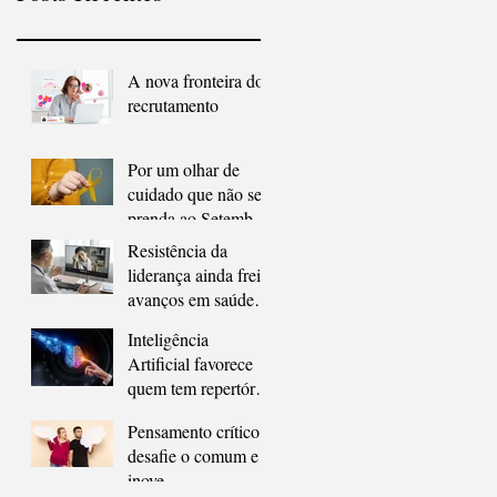
A nova fronteira do
recrutamento
Por um olhar de
cuidado que não se
prenda ao Setembro
Amarelo
Resistência da
liderança ainda freia
avanços em saúde
mental nas empresas
Inteligência
Artificial favorece
quem tem repertório
profissional
Pensamento crítico:
desafie o comum e
inove