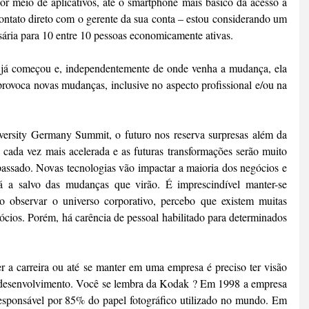
r meio de aplicativos, até o smartphone mais básico dá acesso a 
contato direto com o gerente da sua conta – estou considerando um 
ssária para 10 entre 10 pessoas economicamente ativas.
a já começou e, independentemente de onde venha a mudança, ela 
rovoca novas mudanças, inclusive no aspecto profissional e/ou na 
ersity Germany Summit, o futuro nos reserva surpresas além da 
cada vez mais acelerada e as futuras transformações serão muito 
passado. Novas tecnologias vão impactar a maioria dos negócios e 
á a salvo das mudanças que virão. É imprescindível manter-se 
o observar o universo corporativo, percebo que existem muitas 
ócios. Porém, há carência de pessoal habilitado para determinados 
 a carreira ou até se manter em uma empresa é preciso ter visão 
todesenvolvimento. Você se lembra da Kodak ? Em 1998 a empresa 
responsável por 85% do papel fotográfico utilizado no mundo. Em 