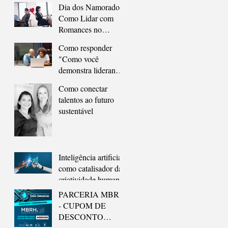
Dia dos Namorados:
Como Lidar com
Romances no
Trabalho sem
Como responder
Comprometer a
"Como você
Carreira
demonstra liderança
no seu dia a dia?" na
Como conectar
entrevista de
talentos ao futuro
emprego
sustentável
Inteligência artificial
como catalisador da
criatividade humana
PARCERIA MBRH
- CUPOM DE
DESCONTO
PARA O 2º