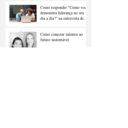
Como responder "Como você
demonstra liderança no seu
dia a dia?" na entrevista de
emprego
Como conectar talentos ao
futuro sustentável
Inteligência artificial como
catalisador da criatividade
humana
PARCERIA MBRH -
CUPOM DE DESCONTO
PARA O 2º Congresso
Internacional de Gestão
Humanizada