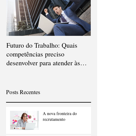
Futuro do Trabalho: Quais
Veja quais são o
competências preciso
carreiras que d
desenvolver para atender às
em 2021
novas demandas?
Posts Recentes
A nova fronteira do
recrutamento