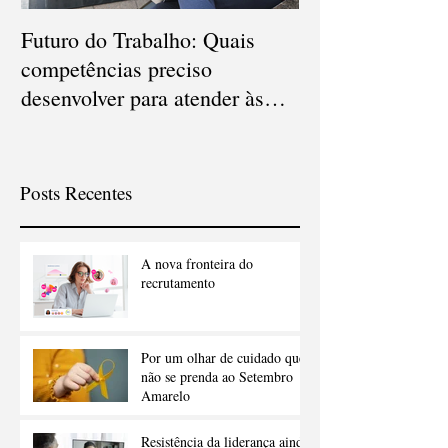
Futuro do Trabalho: Quais
Veja quais são o
competências preciso
carreiras que d
desenvolver para atender às
em 2021
novas demandas?
Posts Recentes
A nova fronteira do
recrutamento
Por um olhar de cuidado que
não se prenda ao Setembro
Amarelo
Resistência da liderança ainda