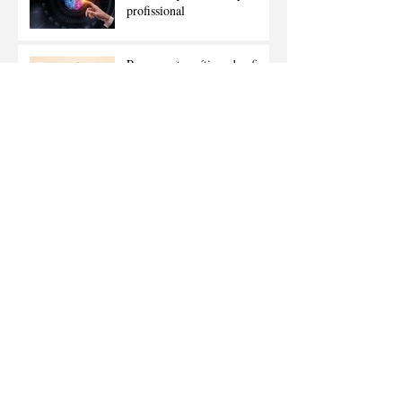
profissional
Pensamento crítico: desafie o
comum e inove
Dia dos Namorados: Como
Lidar com Romances no
Trabalho sem Comprometer a
Carreira
Como responder "Como você
demonstra liderança no seu
dia a dia?" na entrevista de
emprego
Como conectar talentos ao
futuro sustentável