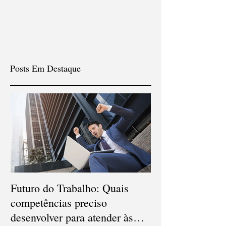
Posts Em Destaque
Futuro do Trabalho: Quais
Veja quais são o
competências preciso
carreiras que d
desenvolver para atender às
em 2021