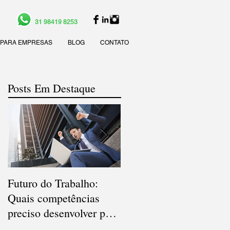
31 98419 8253
PARA EMPRESAS
BLOG
CONTATO
Posts Em Destaque
Futuro do Trabalho:
Veja quais são os cargo
Quais competências
e as carreiras que deve
preciso desenvolver para
bombar em 2021
atender às novas