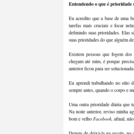
Entendendo o que é prioridade s
Eu acredito que a base de uma b
tarefas mais cruciais e focar nel
definindo suas prioridades. Elas 
suas prioridades do que alguém def
Existem pessoas que fogem dos 
chegam até mim, é porque precisa
anterior ficou para ser solucionad
Eu aprendi trabalhando no sítio do
sempre antes, quando o corpo e me
Uma outra prioridade diária que te
Na noite anterior, reviso minha a
bom e velho 
Facebook,
 afinal, nã
Depois de deixá-la na escola, no