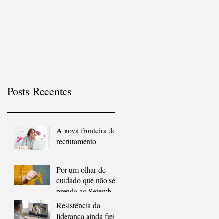
Posts Recentes
A nova fronteira do
recrutamento
Por um olhar de
cuidado que não se
prenda ao Setembro
Amarelo
Resistência da
liderança ainda freia