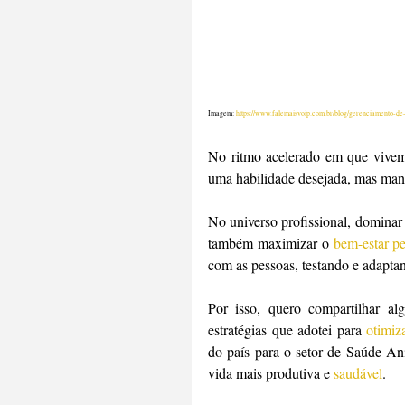
Imagem: 
https://www.falemaisvoip.com.br/blog/gerenciamento-de
No ritmo acelerado em que vivemo
uma habilidade desejada, mas man
No universo profissional, dominar a
também maximizar o 
bem-estar pe
com as pessoas, testando e adapta
Por isso, quero compartilhar al
estratégias que adotei para 
otimi
do país para o setor de Saúde An
vida mais produtiva e 
saudável
.