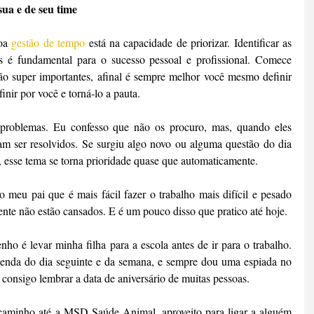
ua e de seu time
oa 
gestão de tempo
 está na capacidade de priorizar. Identificar as 
as é fundamental para o sucesso pessoal e profissional. Comece 
são super importantes, afinal é sempre melhor você mesmo definir 
inir por você e torná-lo a pauta.
problemas. Eu confesso que não os procuro, mas, quando eles 
m ser resolvidos. Se surgiu algo novo ou alguma questão do dia 
a, esse tema se torna prioridade quase que automaticamente.
 meu pai que é mais fácil fazer o trabalho mais difícil e pesado 
nte não estão cansados. E é um pouco disso que pratico até hoje.
nho é levar minha filha para a escola antes de ir para o trabalho. 
genda do dia seguinte e da semana, e sempre dou uma espiada no 
o consigo lembrar a data de aniversário de muitas pessoas.
 caminho até a MSD Saúde Animal, aproveito para ligar a alguém 