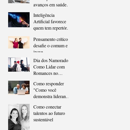
avanços em saúde
mental nas empresas
Inteligência
Artificial favorece
quem tem repertório
profissional
Pensamento crítico:
desafie o comum e
inove
Dia dos Namorados:
Como Lidar com
Romances no
Trabalho sem
Como responder
Comprometer a
"Como você
Carreira
demonstra liderança
no seu dia a dia?" na
Como conectar
entrevista de
talentos ao futuro
emprego
sustentável