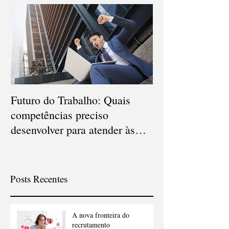
Futuro do Trabalho: Quais
Veja quais são o
competências preciso
carreiras que d
desenvolver para atender às
em 2021
novas demandas?
Posts Recentes
A nova fronteira do
recrutamento