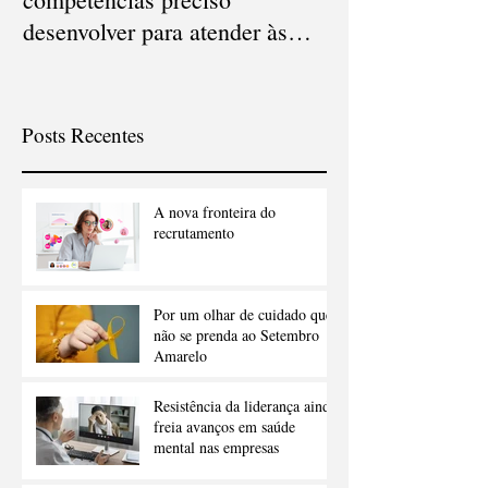
desenvolver para atender às
em 2021
novas demandas?
Posts Recentes
A nova fronteira do
recrutamento
Por um olhar de cuidado que
não se prenda ao Setembro
Amarelo
Resistência da liderança ainda
freia avanços em saúde
mental nas empresas