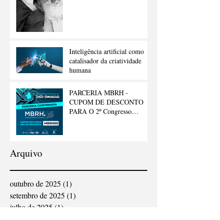
Inteligência artificial como
catalisador da criatividade
humana
PARCERIA MBRH -
CUPOM DE DESCONTO
PARA O 2º Congresso
Internacional de Gestão
Humanizada
Arquivo
outubro de 2025
(1)
1 post
setembro de 2025
(1)
1 post
julho de 2025
(1)
1 post
junho de 2025
(3)
3 posts