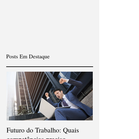
Posts Em Destaque
Futuro do Trabalho: Quais
Veja quais são o
competências preciso
carreiras que d