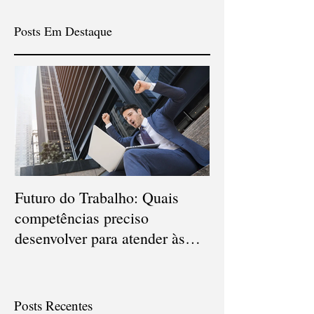
Posts Em Destaque
Futuro do Trabalho: Quais
Veja quais são o
competências preciso
carreiras que d
desenvolver para atender às
em 2021
novas demandas?
Posts Recentes