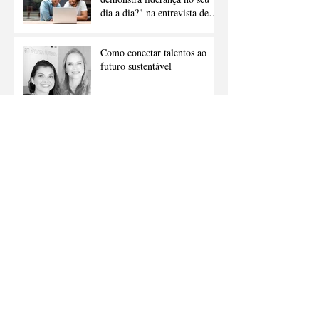
dia a dia?" na entrevista de
emprego
Como conectar talentos ao
futuro sustentável
Inteligência artificial como
catalisador da criatividade
humana
PARCERIA MBRH -
CUPOM DE DESCONTO
PARA O 2º Congresso
Internacional de Gestão
Humanizada
Arquivo