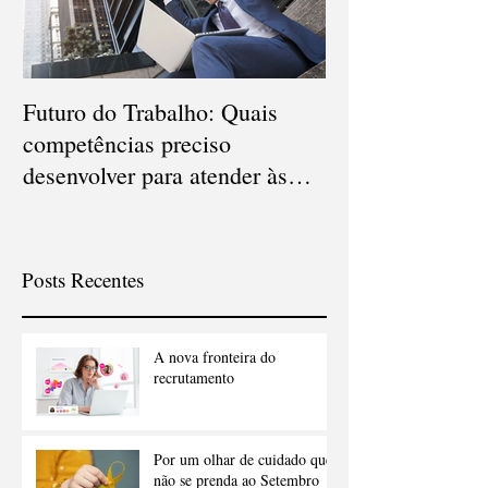
Futuro do Trabalho: Quais
Veja quais são o
competências preciso
carreiras que d
desenvolver para atender às
em 2021
novas demandas?
Posts Recentes
A nova fronteira do
recrutamento
Por um olhar de cuidado que
não se prenda ao Setembro