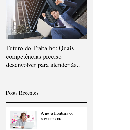
Futuro do Trabalho: Quais
Veja quais são o
competências preciso
carreiras que d
desenvolver para atender às
em 2021
novas demandas?
Posts Recentes
A nova fronteira do
recrutamento