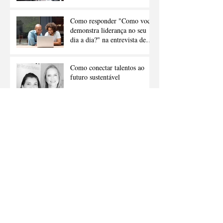
Carreira
Como responder "Como você
demonstra liderança no seu
dia a dia?" na entrevista de
emprego
Como conectar talentos ao
futuro sustentável
Inteligência artificial como
catalisador da criatividade
humana
PARCERIA MBRH -
CUPOM DE DESCONTO
PARA O 2º Congresso
Internacional de Gestão