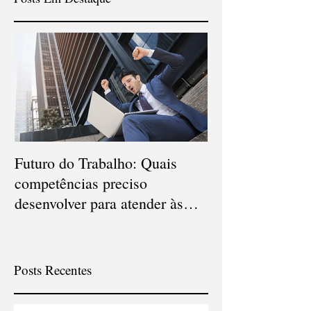
Futuro do Trabalho: Quais
Veja quais são o
competências preciso
carreiras que d
desenvolver para atender às
em 2021
novas demandas?
Posts Recentes