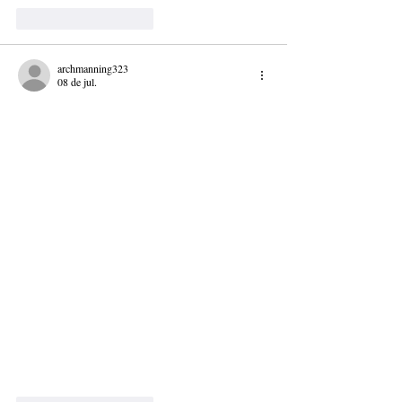
Curtir
Responder
archmanning323
08 de jul.