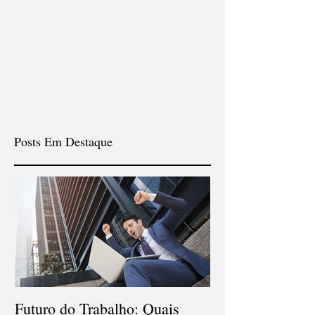
Posts Em Destaque
Futuro do Trabalho: Quais
Veja quais são o