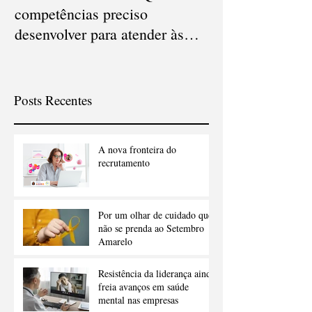
competências preciso
carreiras que d
desenvolver para atender às
em 2021
novas demandas?
Posts Recentes
A nova fronteira do
recrutamento
Por um olhar de cuidado que
não se prenda ao Setembro
Amarelo
Resistência da liderança ainda
freia avanços em saúde
mental nas empresas