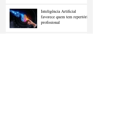
Inteligência Artificial
favorece quem tem repertório
profissional
Pensamento crítico: desafie o
comum e inove
Dia dos Namorados: Como
Lidar com Romances no
Trabalho sem Comprometer a
Carreira
Como responder "Como você
demonstra liderança no seu
dia a dia?" na entrevista de
emprego
Como conectar talentos ao
futuro sustentável